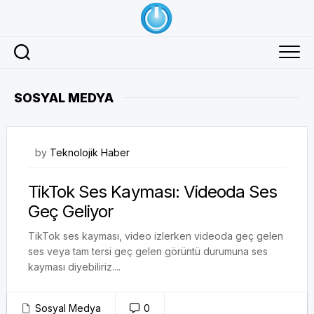
Skip
to
content
SOSYAL MEDYA
21/02/2025
by
Teknolojik Haber
TikTok Ses Kayması: Videoda Ses
Geç Geliyor
TikTok ses kayması, video izlerken videoda geç gelen
ses veya tam tersi geç gelen görüntü durumuna ses
kayması diyebiliriz....
Sosyal Medya
0