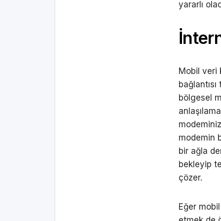
yararlı olac
İnter
Mobil veri
bağlantısı
bölgesel mi
anlaşılama
modeminizi 
modemin bu
bir ağla de
bekleyip t
çözer.
Eğer mobil 
etmek de ön