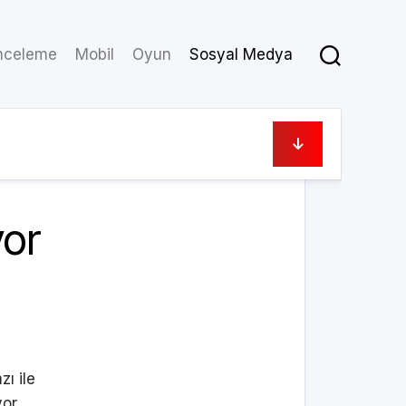
nceleme
Mobil
Oyun
Sosyal Medya
03/01/2025
yor
zı ile
or.