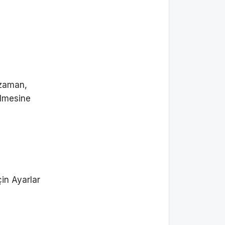
 zaman,
ülmesine
çin Ayarlar