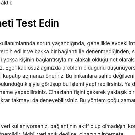
aktır.
neti Test Edin
 kullanımlarında sorun yaşandığında, genellikle evdeki in
 tercih edilir ve başka bir bağlantı ile denenmediğinden,
 yoksa kişinin bağlantısıyla mı alakalı olduğu net olarak
z. Eğer kablosuz ağınızda problem olduğunu düşünüyors
kapatıp açmanızı öneririz. Bu imkanlara sahip değilseniz,
lunduğu kişiyle görüşüp bu işlemi yaptırabilirsiniz. Ya 
neme yapabilirsiniz. Cihazların fişini çekerek yaklaşık bi
ekrar takmayı da deneyebilirsiniz. Bu yöntem çoğu zam
veri kullanıyorsanız, bağlantının aktif olup olmadığını ko
emlidir. Mobil veri açık değilse, cihazınız internete