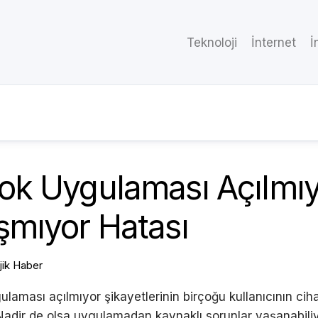
Teknoloji
İnternet
İ
ok Uygulaması Açılmı
şmıyor Hatası
jik Haber
laması açılmıyor şikayetlerinin birçoğu kullanıcının ciha
. Nadir de olsa uygulamadan kaynaklı sorunlar yaşanabiliy