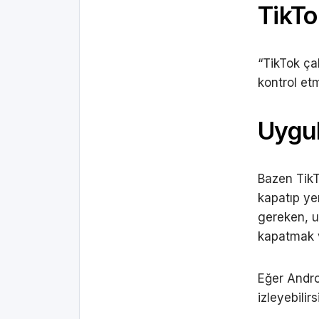
TikTo
“TikTok ça
kontrol et
Uygu
Bazen TikT
kapatıp ye
gereken, 
kapatmak v
Eğer Andro
izleyebilirs