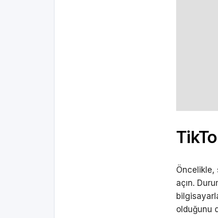
TikTo
Öncelikle,
açın. Duru
bilgisayar
olduğunu d