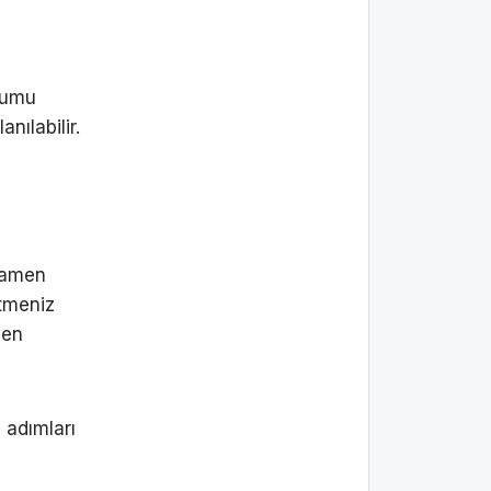
urumu
anılabilir.
mamen
etmeniz
men
 adımları