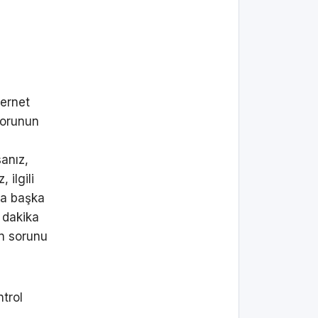
ternet
 sorunun
anız,
 ilgili
da başka
r dakika
an sorunu
ntrol