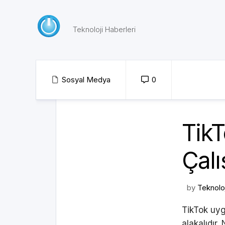
Skip
to
content
Teknoloji Haberleri
Sosyal Medya
0
TikT
Çalı
by
Teknolo
TikTok uygu
alakalıdır