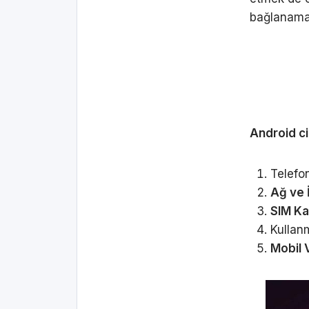
bağlanama
Android cih
Telef
Ağ ve 
SIM Ka
Kullanm
Mobil 