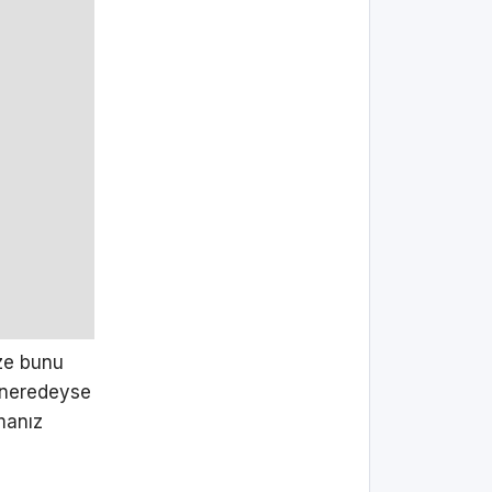
ze bunu
 neredeyse
manız