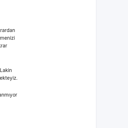
krardan
emenizi
krar
 Lakin
ekteyiz.
lanmıyor