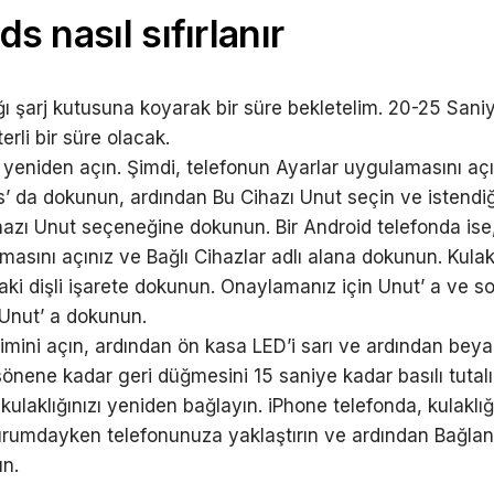
s nasıl sıfırlanır
ğı şarj kutusuna koyarak bir süre bekletelim. 20-25 Sani
terli bir süre olacak.
 yeniden açın. Şimdi, telefonun Ayarlar uygulamasını aç
s’ da dokunun, ardından Bu Cihazı Unut seçin ve istendiğ
hazı Unut seçeneğine dokunun. Bir Android telefonda ise,
asını açınız ve Bağlı Cihazlar adlı alana dokunun. Kulak
aki dişli işarete dokunun. Onaylamanız için Unut’ a ve s
 Unut’ a dokunun.
rimini açın, ardından ön kasa LED’i sarı ve ardından bey
sönene kadar geri düğmesini 15 saniye kadar basılı tutal
kulaklığınızı yeniden bağlayın. iPhone telefonda, kulaklığın
urumdayken telefonunuza yaklaştırın ve ardından Bağlan
n.