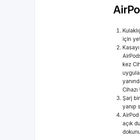
AirPod
Kulaklı
için ye
Kasayı
AirPod
kez Ci
uygulam
yanınd
Cihazı
Şarj bi
yanıp 
AirPod 
açık d
dokunu