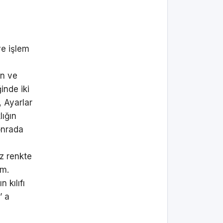
ye işlem
ın ve
inde iki
 Ayarlar
lığın
onrada
az renkte
ım.
 kılıfı
’ a