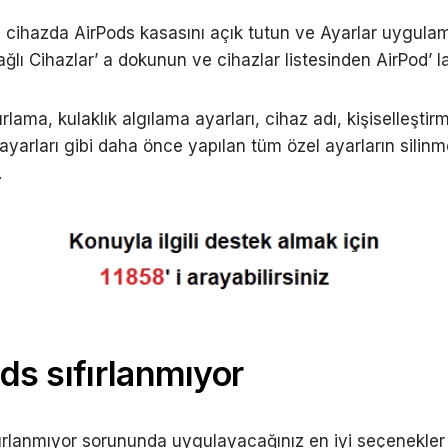
d cihazda AirPods kasasını açık tutun ve Ayarlar uygula
ağlı Cihazlar’ a dokunun ve cihazlar listesinden AirPod’ la
ırlama, kulaklık algılama ayarları, cihaz adı, kişiselleşt
 ayarları gibi daha önce yapılan tüm özel ayarların silin
.
ds sıfırlanmıyor
ıfırlanmıyor sorununda uygulayacağınız en iyi seçenekler