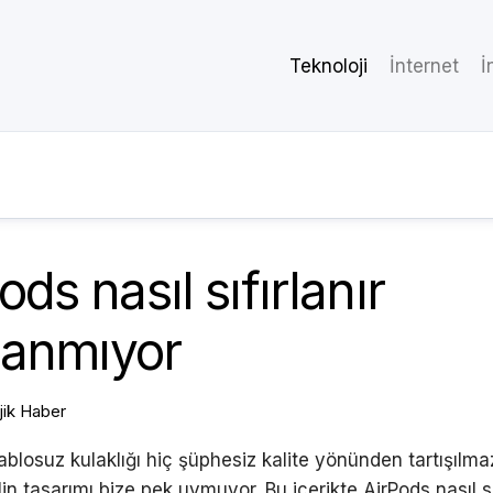
Teknoloji
İnternet
İ
ods nasıl sıfırlanır
rlanmıyor
jik Haber
ablosuz kulaklığı hiç şüphesiz kalite yönünden tartışılma
n tasarımı bize pek uymuyor. Bu içerikte AirPods nasıl sıf