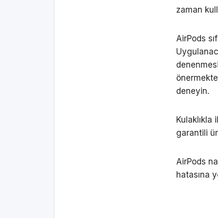
zaman kull
AirPods sıf
Uygulanaca
denenmesi.
önermektey
deneyin.
Kulaklıkla 
garantili ü
AirPods nas
hatasına y