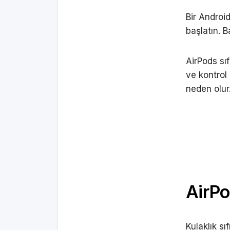
Bir Androi
başlatın. B
AirPods sıf
ve kontrol
neden olur
AirPo
Kulaklık s