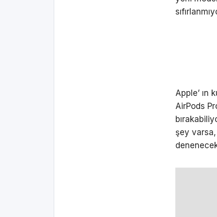
sıfırlanmı
Apple’ ın k
AirPods Pro
bırakabiliy
şey varsa,
denenecek i