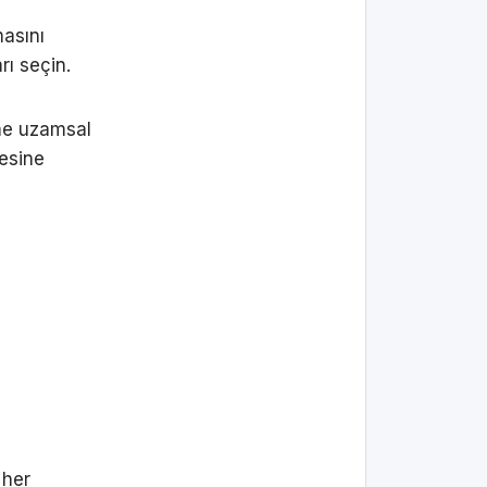
masını
rı seçin.
irme uzamsal
mesine
 her