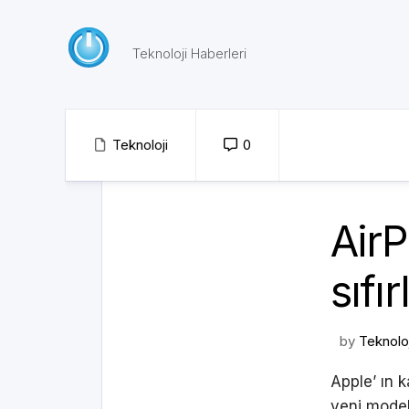
Skip
to
content
Teknoloji Haberleri
Teknoloji
0
AirP
sıfı
by
Teknolo
Apple’ ın k
yeni modeli