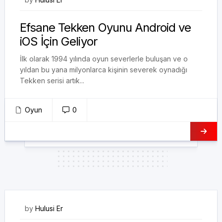
Efsane Tekken Oyunu Android ve
iOS İçin Geliyor
İlk olarak 1994 yılında oyun severlerle buluşan ve o
yıldan bu yana milyonlarca kişinin severek oynadığı
Tekken serisi artık...
Oyun
0
10/08/2017
by
Hulusi Er