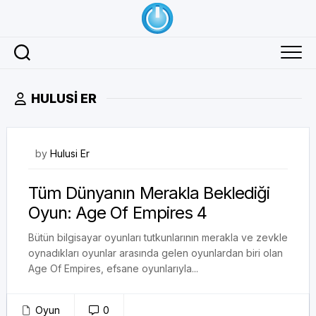
Skip
to
content
HULUSI ER
25/08/2017
by
Hulusi Er
Tüm Dünyanın Merakla Beklediği
Oyun: Age Of Empires 4
Bütün bilgisayar oyunları tutkunlarının merakla ve zevkle
oynadıkları oyunlar arasında gelen oyunlardan biri olan
Age Of Empires, efsane oyunlarıyla...
Oyun
0