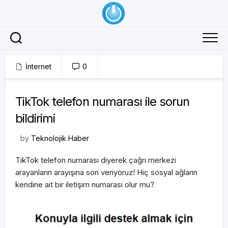
Skip
to
content
İnternet
0
27/11/2019
TikTok telefon numarası ile sorun
bildirimi
by
Teknolojik Haber
TikTok telefon numarası diyerek çağrı merkezi
arayanların arayışına son veriyoruz! Hiç sosyal ağların
kendine ait bir iletişim numarası olur mu?