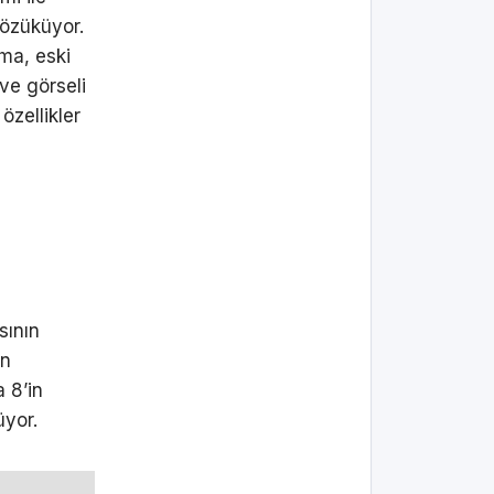
gözüküyor.
ma, eski
ve görseli
özellikler
sının
ın
a 8’in
üyor.