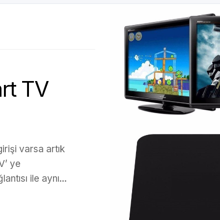
rt TV
işi varsa artık
V’ ye
antısı ile aynı...