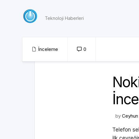
Skip
to
content
Teknoloji Haberleri
İnceleme
0
Noki
İnc
by
Ceyhun 
Telefon s
ilk çeyreği