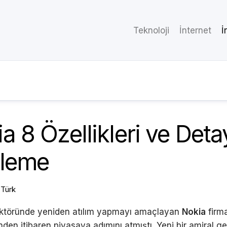
Teknoloji
İnternet
İ
a 8 Özellikleri ve Detay
eleme
Türk
ektöründe yeniden atılım yapmayı amaçlayan
Nokia
firma
nden itibaren piyasaya adımını atmıştı. Yeni bir amiral ge