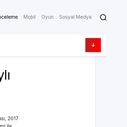
nceleme
Mobil
Oyun
Sosyal Medya
22/08/2017
lı
sı, 2017
mi ile