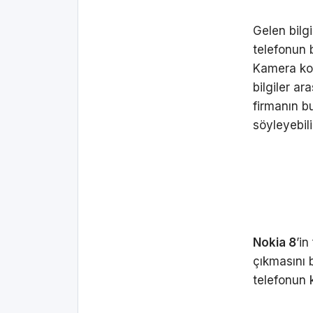
Gelen bilg
telefonun b
Kamera kon
bilgiler a
firmanın b
söyleyebili
Nokia 8
’in
çıkmasını b
telefonun 