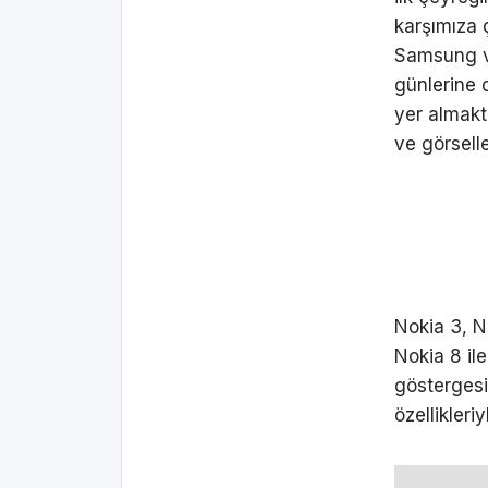
karşımıza 
Samsung ve
günlerine
yer almakta
ve görsell
Nokia 3, N
Nokia 8 ile
göstergesi 
özellikler