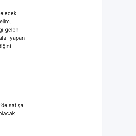
gelecek
elim.
ğı gelen
alar yapan
iğini
’de satışa
 olacak