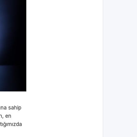
tuna sahip
n, en
tığımızda