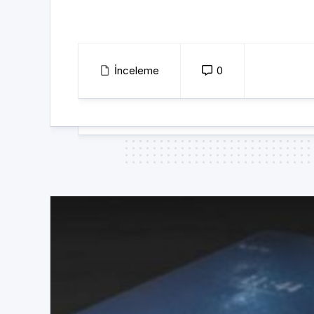
İnceleme
0