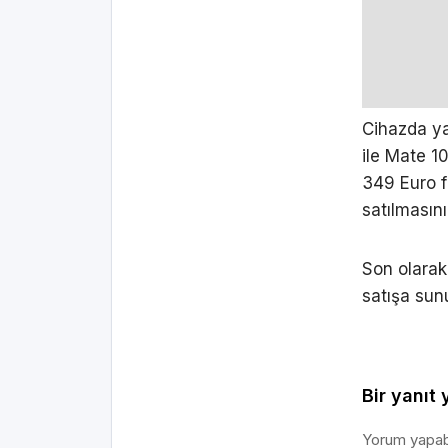
Cihazda ya
ile Mate 10
349 Euro f
satılmasın
Son olarak
satışa sunu
Bir yanıt 
Yorum yapab