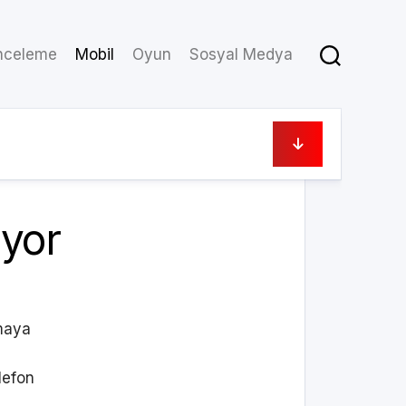
nceleme
Mobil
Oyun
Sosyal Medya
16/10/2017
ıyor
şmaya
elefon