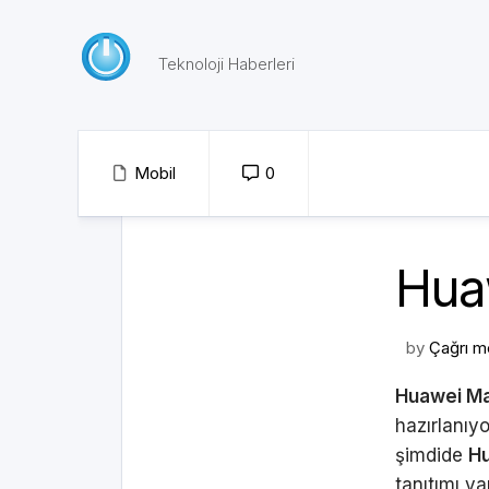
Skip
to
content
Teknoloji Haberleri
Mobil
0
Huaw
by
Çağrı m
Huawei M
hazırlanıyo
şimdide
Hu
tanıtımı ya