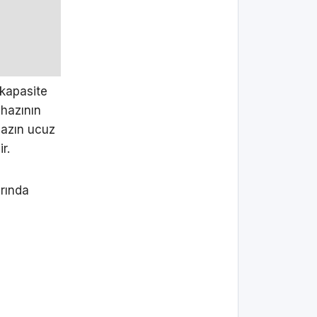
kapasite
ihazının
hazın ucuz
r.
arında