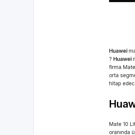
Huawei
ma
?
Huawei
firma Mate
orta segme
hitap edece
Huawe
Mate 10 Lit
oranında ü