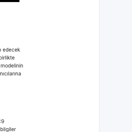
ap edecek
irlikte
 modelinin
ıcılarına
:9
ilgiler