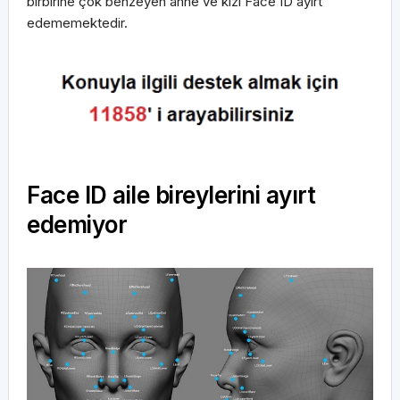
birbirine çok benzeyen anne ve kızı Face ID ayırt
edememektedir.
Face ID aile bireylerini ayırt
edemiyor