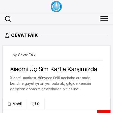
Skip
to
content
CEVAT FAIK
24/08/2017
by
Cevat Faik
Xiaomi Üç Sim Kartla Karşımızda
Xiaomi markası, dünyaca ünlü markalar arasında
kendine gayet iyi bir yer bularak, gitgide kendini
geliştiren donanım devlerinden biri haline...
Mobil
0