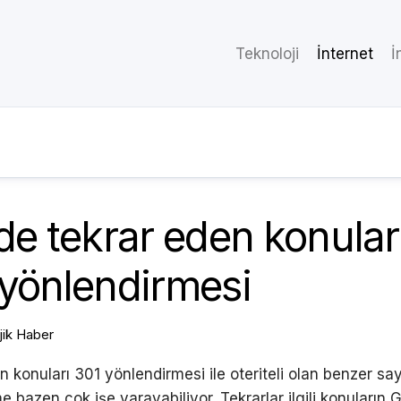
Teknoloji
İnternet
İ
de tekrar eden konular 
 yönlendirmesi
jik Haber
n konuları 301 yönlendirmesi ile oteriteli olan benzer sa
e bazen çok işe yarayabiliyor. Tekrarlar ilgili konuların 