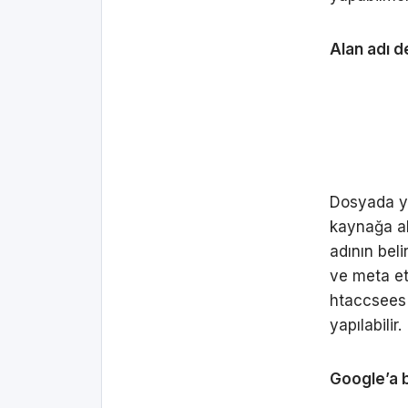
Alan adı de
Dosyada ya
kaynağa ak
adının beli
ve meta eti
htaccsees 
yapılabilir.
Google’a 