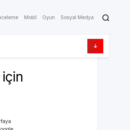
nceleme
Mobil
Oyun
Sosyal Medya
09/04/2021
için
yfaya
Google