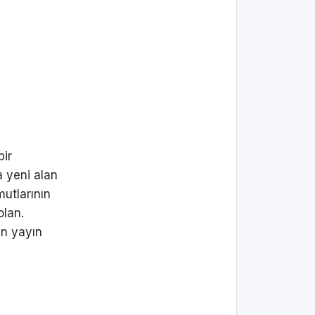
bir
a yeni alan
mutlarının
olan.
en yayın