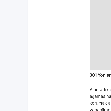
301 Yönlen
Alan adı de
aşamasına g
korumak adı
yapabilmen