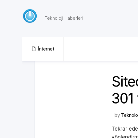
Skip
to
content
Teknoloji Haberleri
İnternet
Site
301
by
Teknolo
Tekrar ede
yönlendirm