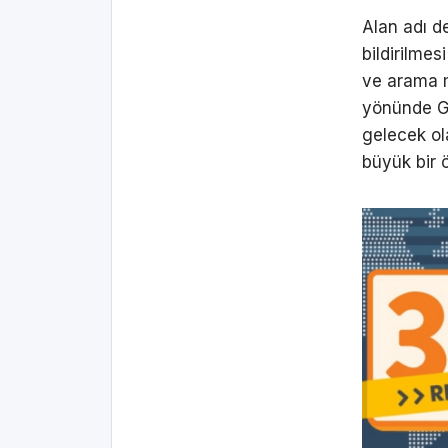
Alan adı d
bildirilmes
ve arama m
yönünde Go
gelecek ola
büyük bir 