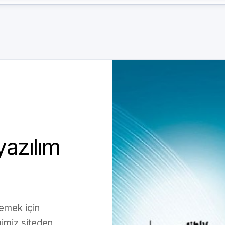
azılım
emek için
imiz siteden