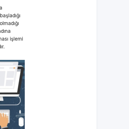
’a
 başladığı
olmadığı
adına
ması işlemi
ır.