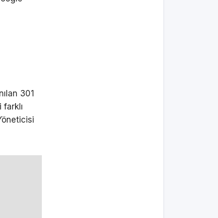
nılan 301
farklı
Yöneticisi